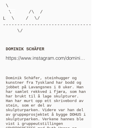
\
\ /\ /
L \ / \/
-------------------------------------------
\/
DOMINIK SCHÄFER
https://www.instagram.com/dominikthealchemist/
Dominik Schäfer, steinhugger og
kunstner fra Tyskland har bodd og
jobbet på Lavangsnes i 8 uker. Han
har samlet rekkved i fjæra, som han
har brukt til å lage skulpturer.
Han har murt opp ett skrivebord av
stein, som er del av
skulpturparken. Videre var han del
av gruppeprosjektet å bygge DOHUS i
skulpturparken. Verkene hannes ble
vist i gruppeutstillingen