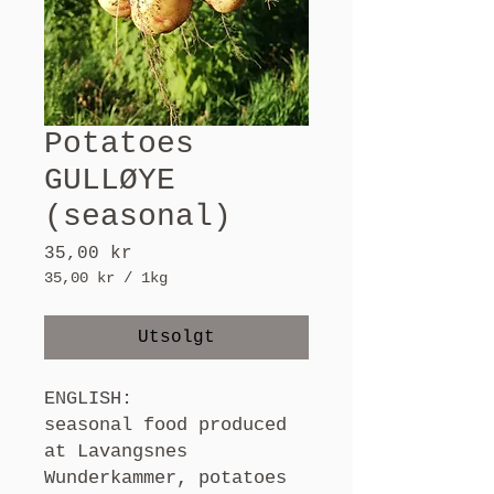
Potatoes
GULLØYE
(seasonal)
Pris
35,00 kr
35,00 kr
/
1kg
35,00 kr
per
Utsolgt
1
Kilogram
ENGLISH:
seasonal food produced
at Lavangsnes
Wunderkammer, potatoes