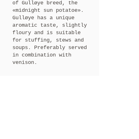
of Gulløye breed, the
«midnight sun potatoe».
Gulløye has a unique
aromatic taste, slightly
floury and is suitable
for stuffing, stews and
soups. Preferably served
in combination with
venison.
_____
NORSK:
sesongmat produsert på
Lavangsnes Wunderkammer,
poteter av sorten
Gulløye den såkallte
«midnattsol poteten».
Gulløye har en
enestående aromatisk