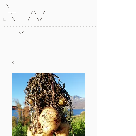
\
\ /\ /
L \ / \/
-------------------------------------------
\/