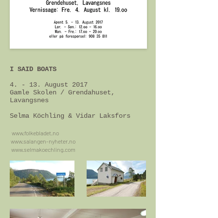
I SAID BOATS
4. - 13. August 2017
Gamle Skolen / Grendahuset,
Lavangsnes
Selma Köchling & Vidar Laksfors
www.folkebladet.no
www.salangen-nyheter.no
www.selmakoechling.com