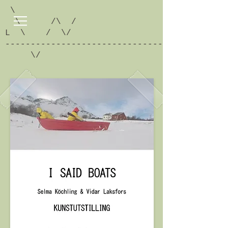
\
\ /\ /
L \ / \/
-------------------------------------------
\/