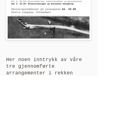
Her noen inntrykk av våre
tre gjennomførte
arrangementer i rekken
Nyttelast. Takk til alle
dere som besøkte og bidro
til formatet.
Spesiell takk til Eva
Saariniemi for et grundig og
flott arbeid med konseptet
og innhold, for å inviterer
til foredrag og samtale om