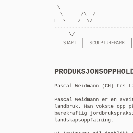
\
\ /\ /
L \ / \/
--------------------------
\/
START
SCULPTUREPARK
PRODUKSJONSOPPHOL
Pascal Weidmann (CH) hos L
Pascal Weidmann er en svei
landbruk. Han vokste opp p
bærekraftig jordbrukspraks
landskapsoppfatning.