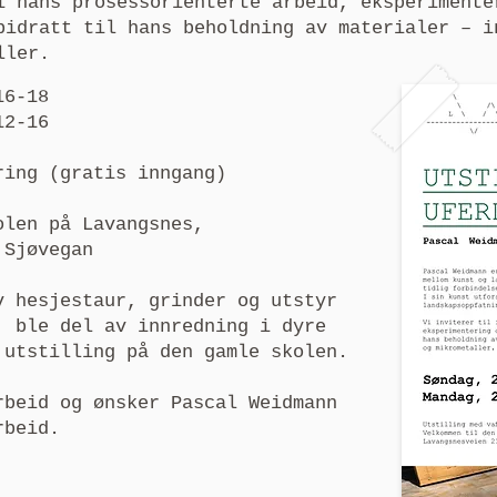
i hans prosessorienterte arbeid, eksperimente
bidratt til hans beholdning av materialer – i
ller.
16-18
12-16
ring (gratis inngang)
olen på Lavangsnes,
 Sjøvegan
v hesjestaur, grinder og utstyr
, ble del av innredning i dyre
 utstilling på den gamle skolen.
rbeid og ønsker Pascal Weidmann
rbeid.