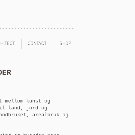
-------------------------
HITECT
CONTACT
SHOP
DER
t mellom kunst og
il land, jord og
andbruket, arealbruk og