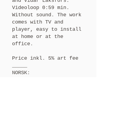
and Vidar Laksfors.
Videoloop 0:59 min.
Without sound. The work
comes with TV and
player, easy to install
at home or at the
office.
Price inkl. 5% art fee
_____
NORSK:
kunstverk av kunstner
Selma Köchling og Vidar
Laksfors. Videoloop 0:59
min. Uten lyd. Verket
kommer med TV og
spiller, enkelt å
installere hjemme eller
på kontoret.