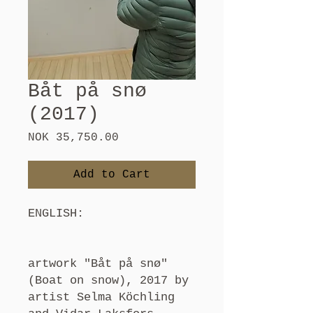
Båt på snø
(2017)
Price
NOK 35,750.00
Add to Cart
ENGLISH:
artwork "Båt på snø"
(Boat on snow), 2017 by
artist Selma Köchling